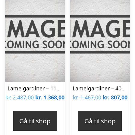
Lamelgardiner – 110×170 – Beige
Lamelgardiner – 40×50 – Beige
Den
Den
Den
De
kr.
2.487,00
kr.
1.368,00
kr.
1.467,00
kr.
807,00
oprindelige
aktuelle
oprindelige
akt
pris
pris
pris
pri
Gå til shop
Gå til shop
var:
er:
var:
er: