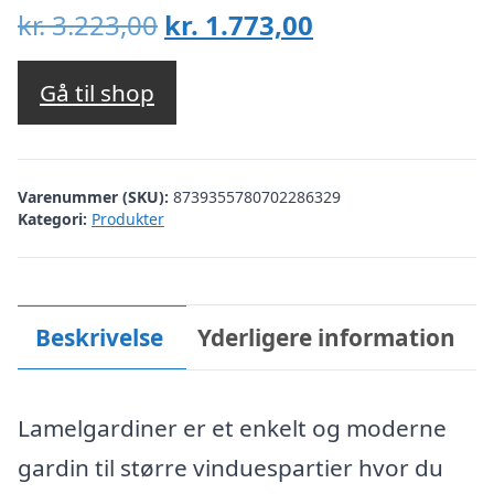
Den
Den
kr.
3.223,00
kr.
1.773,00
oprindelige
aktuelle
pris
pris
Gå til shop
var:
er:
kr. 3.223,00.
kr. 1.773,00.
Varenummer (SKU):
8739355780702286329
Kategori:
Produkter
Beskrivelse
Yderligere information
Lamelgardiner er et enkelt og moderne
gardin til større vinduespartier hvor du