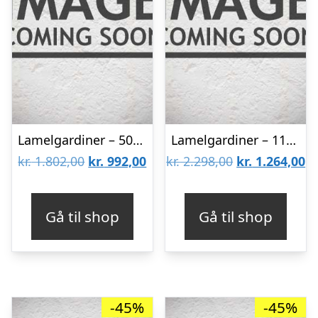
Lamelgardiner – 50×120 – Beige
Lamelgardiner – 110×140 – Beige
Den
Den
Den
D
kr.
1.802,00
kr.
992,00
kr.
2.298,00
kr.
1.264,00
oprindelige
aktuelle
oprindelige
ak
pris
pris
pris
pr
Gå til shop
Gå til shop
var:
er:
var:
er
kr. 1.802,00.
kr. 992,00.
kr. 2.298,00.
kr
-45%
-45%