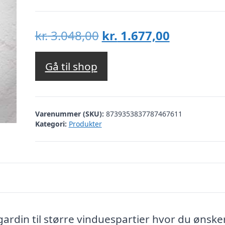
Den
Den
kr.
3.048,00
kr.
1.677,00
oprindelige
aktuelle
pris
pris
Gå til shop
var:
er:
kr. 3.048,00.
kr. 1.677,
Varenummer (SKU):
8739353837787467611
Kategori:
Produkter
rdin til større vinduespartier hvor du ønske