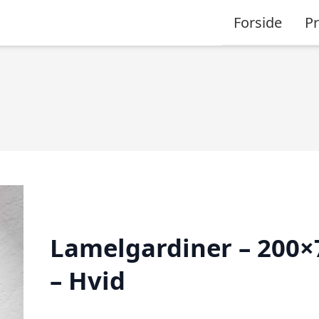
Forside
P
Lamelgardiner – 200×
– Hvid