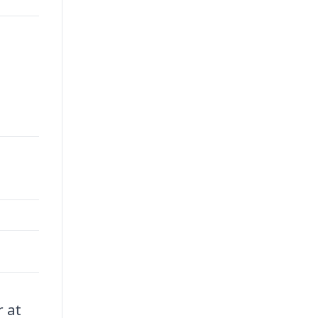
00.
r at