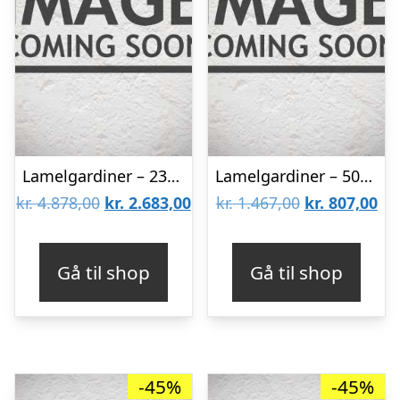
Lamelgardiner – 230×230 – Beige
Lamelgardiner – 50×80 – Beige
Den
Den
Den
De
kr.
4.878,00
kr.
2.683,00
kr.
1.467,00
kr.
807,00
oprindelige
aktuelle
oprindelige
akt
pris
pris
pris
pri
Gå til shop
Gå til shop
var:
er:
var:
er:
kr. 4.878,00.
kr. 2.683,00.
kr. 1.467,00.
kr.
-45%
-45%