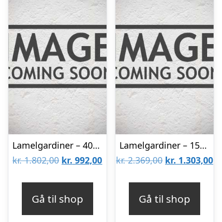
Lamelgardiner – 40×90 – Beige
Lamelgardiner – 150×80 – Beige
Den
Den
Den
D
kr.
1.802,00
kr.
992,00
kr.
2.369,00
kr.
1.303,00
oprindelige
aktuelle
oprindelige
ak
pris
pris
pris
pr
Gå til shop
Gå til shop
var:
er:
var:
er