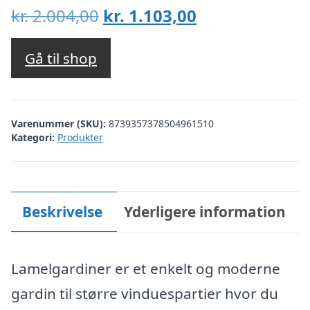
Den
Den
kr.
2.004,00
kr.
1.103,00
oprindelige
aktuelle
pris
pris
Gå til shop
var:
er:
kr. 2.004,00.
kr. 1.103,00.
Varenummer (SKU):
8739357378504961510
Kategori:
Produkter
Beskrivelse
Yderligere information
Lamelgardiner er et enkelt og moderne
gardin til større vinduespartier hvor du