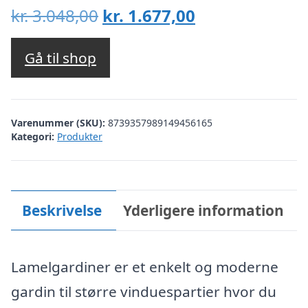
Den
Den
kr.
3.048,00
kr.
1.677,00
oprindelige
aktuelle
pris
pris
Gå til shop
var:
er:
kr. 3.048,00.
kr. 1.677,00.
Varenummer (SKU):
8739357989149456165
Kategori:
Produkter
Beskrivelse
Yderligere information
Lamelgardiner er et enkelt og moderne
gardin til større vinduespartier hvor du