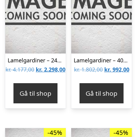
Lamelgardiner – 240×170 – Beige
Lamelgardiner – 40×90 – Beige
Den
Den
Den
De
kr.
4.177,00
kr.
2.298,00
kr.
1.802,00
kr.
992,00
oprindelige
aktuelle
oprindelige
akt
pris
pris
pris
pri
Gå til shop
Gå til shop
var:
er:
var:
er:
kr. 4.177,00.
kr. 2.298,00.
kr. 1.802,00.
kr.
-45%
-45%