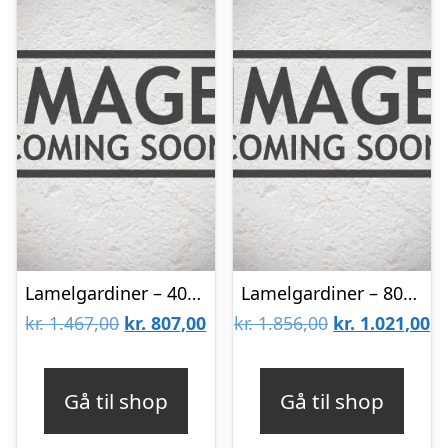
Lamelgardiner – 40×50 – Beige
Lamelgardiner – 80×150 – Beige
Den
Den
Den
D
kr.
1.467,00
kr.
807,00
kr.
1.856,00
kr.
1.021,00
oprindelige
aktuelle
oprindelige
ak
pris
pris
pris
pr
Gå til shop
Gå til shop
var:
er:
var:
er