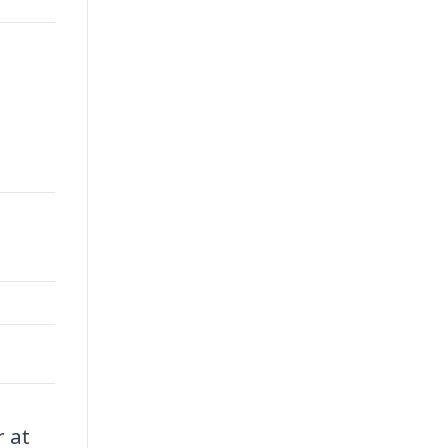
00.
r at