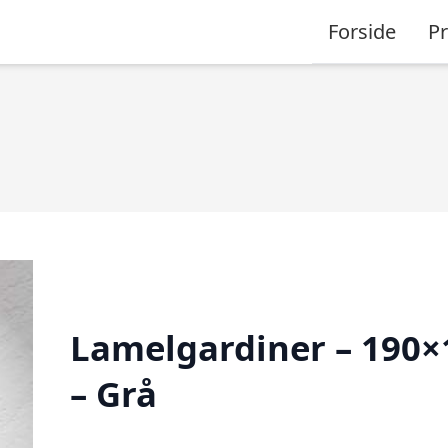
Forside
P
Lamelgardiner – 190×
– Grå