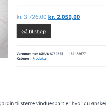
Den
Den
kr.
3.726,00
kr.
2.050,00
oprindelige
aktuelle
pris
pris
Gå til shop
var:
er:
kr. 3.726,00.
kr. 2.050,
Varenummer (SKU):
8739355111181488677
Kategori:
Produkter
rdin til større vinduespartier hvor du ønske