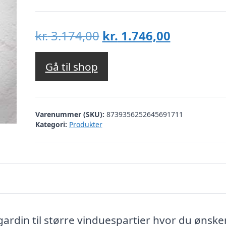
Den
Den
kr.
3.174,00
kr.
1.746,00
oprindelige
aktuelle
pris
pris
Gå til shop
var:
er:
kr. 3.174,00.
kr. 1.746,
Varenummer (SKU):
8739356252645691711
Kategori:
Produkter
rdin til større vinduespartier hvor du ønske