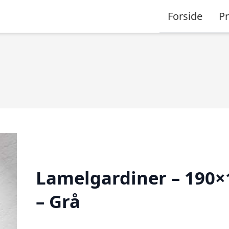
Forside
P
Lamelgardiner – 190×
– Grå