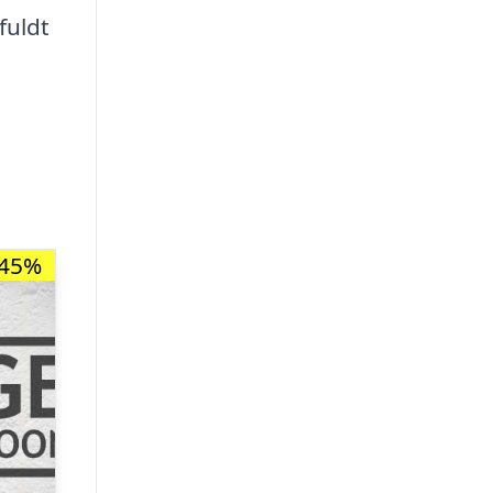
fuldt
-45%