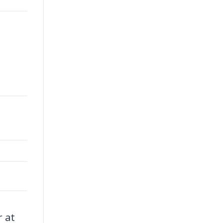
00.
r at