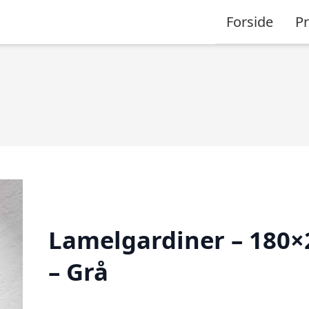
Forside
P
Lamelgardiner – 180×
– Grå