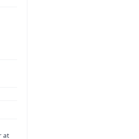
00.
r at