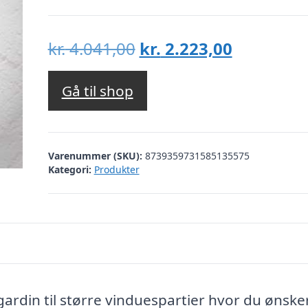
Den
Den
kr.
4.041,00
kr.
2.223,00
oprindelige
aktuelle
pris
pris
Gå til shop
var:
er:
kr. 4.041,00.
kr. 2.223,
Varenummer (SKU):
8739359731585135575
Kategori:
Produkter
rdin til større vinduespartier hvor du ønske