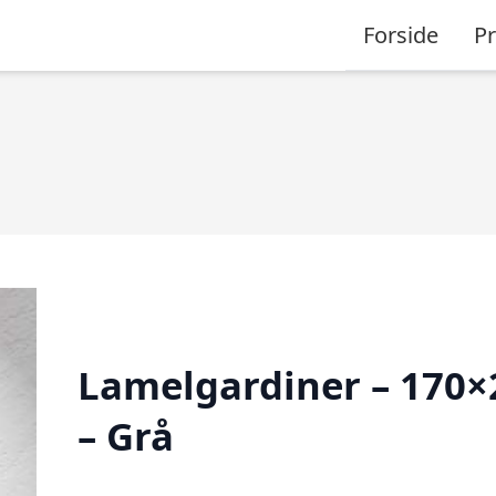
Forside
P
Lamelgardiner – 170×
– Grå