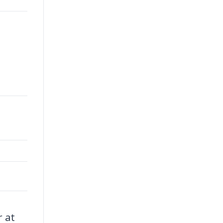
00.
r at