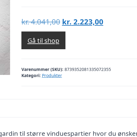
Den
Den
kr.
4.041,00
kr.
2.223,00
oprindelige
aktuelle
pris
pris
Gå til shop
var:
er:
kr. 4.041,00.
kr. 2.223,
Varenummer (SKU):
8739352081335072355
Kategori:
Produkter
rdin til større vinduespartier hvor du ønske