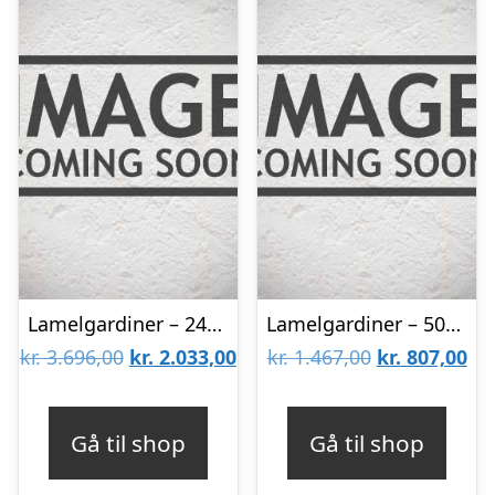
Lamelgardiner – 240×120 – Beige
Lamelgardiner – 50×80 – Beige
Den
Den
Den
De
kr.
3.696,00
kr.
2.033,00
kr.
1.467,00
kr.
807,00
oprindelige
aktuelle
oprindelige
akt
pris
pris
pris
pri
Gå til shop
Gå til shop
var:
er:
var:
er: