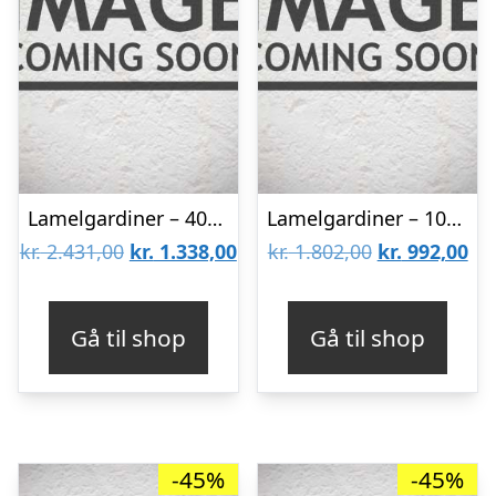
Lamelgardiner – 40×300 – Beige
Lamelgardiner – 100×60 – Beige
Den
Den
Den
De
kr.
2.431,00
kr.
1.338,00
kr.
1.802,00
kr.
992,00
oprindelige
aktuelle
oprindelige
akt
pris
pris
pris
pri
Gå til shop
Gå til shop
var:
er:
var:
er:
kr. 2.431,00.
kr. 1.338,00.
kr. 1.802,00.
kr.
-45%
-45%