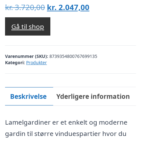
Den
Den
kr.
3.720,00
kr.
2.047,00
oprindelige
aktuelle
pris
pris
Gå til shop
var:
er:
kr. 3.720,00.
kr. 2.047,00.
Varenummer (SKU):
8739354800767699135
Kategori:
Produkter
Beskrivelse
Yderligere information
Lamelgardiner er et enkelt og moderne
gardin til større vinduespartier hvor du