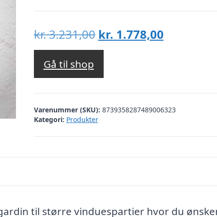
Den
Den
kr.
3.231,00
kr.
1.778,00
oprindelige
aktuelle
pris
pris
Gå til shop
var:
er:
kr. 3.231,00.
kr. 1.778,
Varenummer (SKU):
8739358287489006323
Kategori:
Produkter
rdin til større vinduespartier hvor du ønske