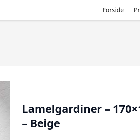
Forside
P
Lamelgardiner – 170×
– Beige