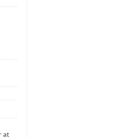
00.
r at