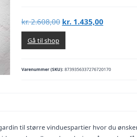
Den
Den
kr.
2.608,00
kr.
1.435,00
oprindelige
aktuelle
pris
pris
Gå til shop
var:
er:
kr. 2.608,00.
kr. 1.435,
Varenummer (SKU):
8739356337276720170
rdin til større vinduespartier hvor du ønske