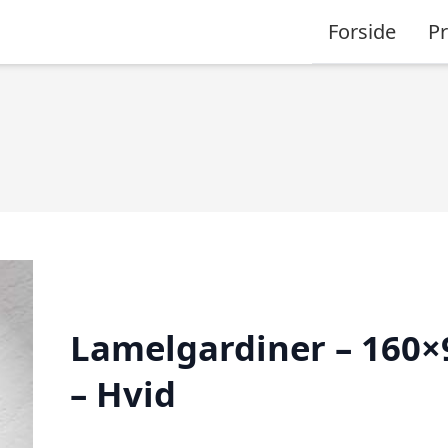
Forside
P
Lamelgardiner – 160×
– Hvid