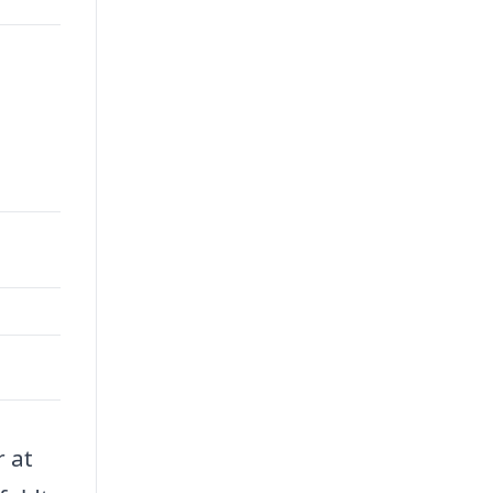
00.
r at