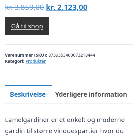
Den
Den
kr.
3.859,00
kr.
2.123,00
oprindelige
aktuelle
pris
pris
Gå til shop
var:
er:
kr. 3.859,00.
kr. 2.123,00.
Varenummer (SKU):
8739353400073218444
Kategori:
Produkter
Beskrivelse
Yderligere information
Lamelgardiner er et enkelt og moderne
gardin til større vinduespartier hvor du