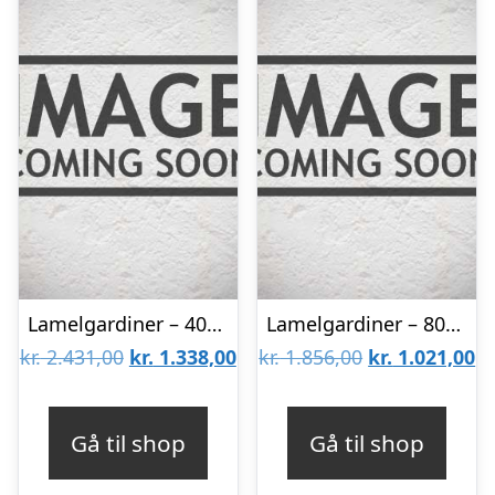
Lamelgardiner – 40×300 – Beige
Lamelgardiner – 80×150 – Beige
Den
Den
Den
D
kr.
2.431,00
kr.
1.338,00
kr.
1.856,00
kr.
1.021,00
oprindelige
aktuelle
oprindelige
ak
pris
pris
pris
pr
Gå til shop
Gå til shop
var:
er:
var:
er