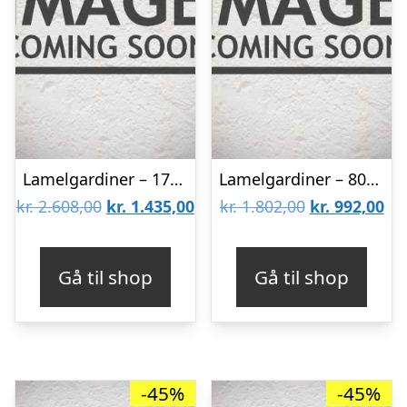
Lamelgardiner – 170×70 – Beige
Lamelgardiner – 80×80 – Beige
Den
Den
Den
De
kr.
2.608,00
kr.
1.435,00
kr.
1.802,00
kr.
992,00
oprindelige
aktuelle
oprindelige
akt
pris
pris
pris
pri
Gå til shop
Gå til shop
var:
er:
var:
er:
kr. 2.608,00.
kr. 1.435,00.
kr. 1.802,00.
kr.
-45%
-45%