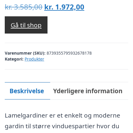
Den
Den
kr.
3.585,00
kr.
1.972,00
oprindelige
aktuelle
pris
pris
Gå til shop
var:
er:
kr. 3.585,00.
kr. 1.972,00.
Varenummer (SKU):
8739355795932678178
Kategori:
Produkter
Beskrivelse
Yderligere information
Lamelgardiner er et enkelt og moderne
gardin til større vinduespartier hvor du