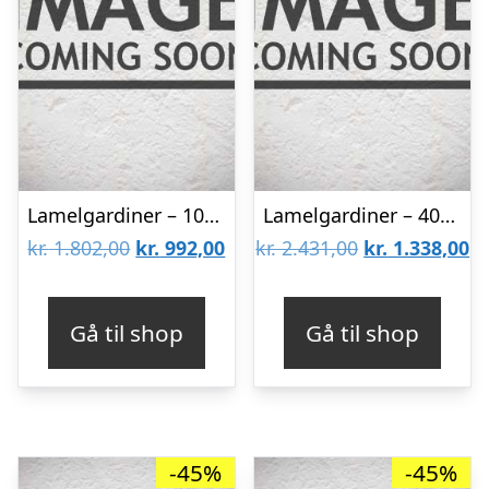
Lamelgardiner – 100×60 – Beige
Lamelgardiner – 40×300 – Beige
Den
Den
Den
D
kr.
1.802,00
kr.
992,00
kr.
2.431,00
kr.
1.338,00
oprindelige
aktuelle
oprindelige
ak
pris
pris
pris
pr
Gå til shop
Gå til shop
var:
er:
var:
er
kr. 1.802,00.
kr. 992,00.
kr. 2.431,00.
kr
-45%
-45%