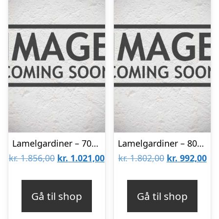
Lamelgardiner – 70×140 – Beige
Lamelgardiner – 80×80 – Beige
Den
Den
Den
De
kr.
1.856,00
kr.
1.021,00
kr.
1.802,00
kr.
992,00
oprindelige
aktuelle
oprindelige
akt
pris
pris
pris
pri
Gå til shop
Gå til shop
var:
er:
var:
er: