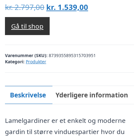
Den
Den
kr.
2.797,00
kr.
1.539,00
oprindelige
aktuelle
pris
pris
Gå til shop
var:
er:
kr. 2.797,00.
kr. 1.539,00.
Varenummer (SKU):
8739355895315703951
Kategori:
Produkter
Beskrivelse
Yderligere information
Lamelgardiner er et enkelt og moderne
gardin til større vinduespartier hvor du