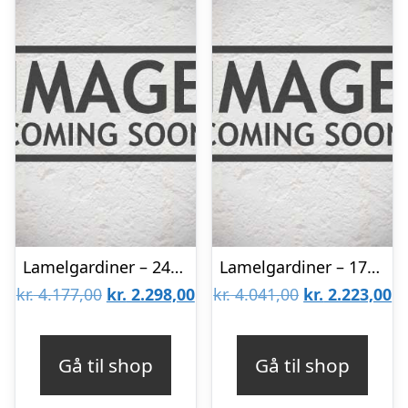
Lamelgardiner – 240×170 – Beige
Lamelgardiner – 170×260 – Beige
Den
Den
Den
D
kr.
4.177,00
kr.
2.298,00
kr.
4.041,00
kr.
2.223,00
oprindelige
aktuelle
oprindelige
ak
pris
pris
pris
pr
Gå til shop
Gå til shop
var:
er:
var:
er