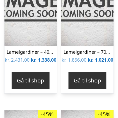
Lamelgardiner – 40×300 – Beige
Lamelgardiner – 70×140 – Beige
Den
Den
Den
D
kr.
2.431,00
kr.
1.338,00
kr.
1.856,00
kr.
1.021,00
oprindelige
aktuelle
oprindelige
ak
pris
pris
pris
pr
Gå til shop
Gå til shop
var:
er:
var:
er
kr. 2.431,00.
kr. 1.338,00.
kr. 1.856,00.
kr
-45%
-45%