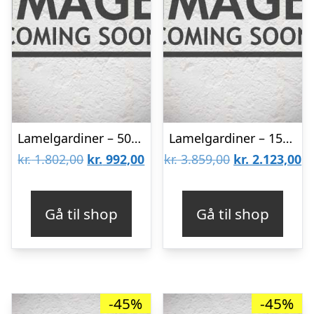
Lamelgardiner – 50×120 – Beige
Lamelgardiner – 150×300 – Beige
Den
Den
Den
D
kr.
1.802,00
kr.
992,00
kr.
3.859,00
kr.
2.123,00
oprindelige
aktuelle
oprindelige
ak
pris
pris
pris
pr
Gå til shop
Gå til shop
var:
er:
var:
er
kr. 1.802,00.
kr. 992,00.
kr. 3.859,00.
kr
-45%
-45%