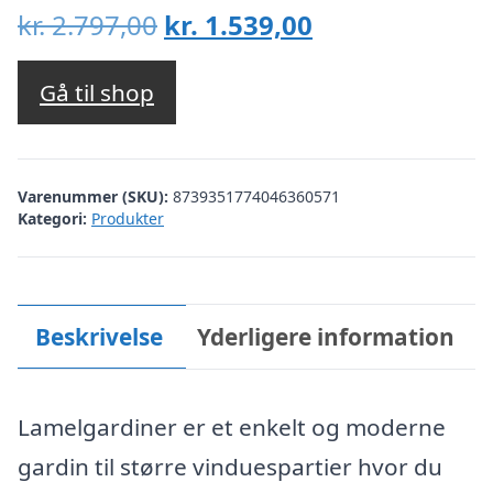
Den
Den
kr.
2.797,00
kr.
1.539,00
oprindelige
aktuelle
pris
pris
Gå til shop
var:
er:
kr. 2.797,00.
kr. 1.539,00.
Varenummer (SKU):
8739351774046360571
Kategori:
Produkter
Beskrivelse
Yderligere information
Lamelgardiner er et enkelt og moderne
gardin til større vinduespartier hvor du