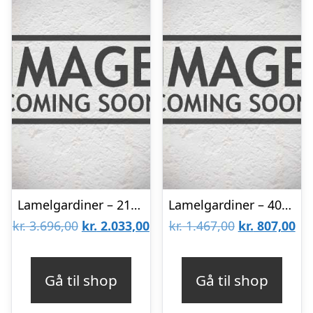
Lamelgardiner – 210×140 – Beige
Lamelgardiner – 40×50 – Beige
Den
Den
Den
De
kr.
3.696,00
kr.
2.033,00
kr.
1.467,00
kr.
807,00
oprindelige
aktuelle
oprindelige
akt
pris
pris
pris
pri
Gå til shop
Gå til shop
var:
er:
var:
er: