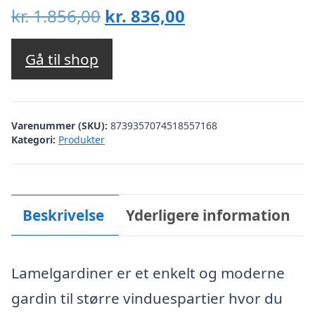
Den
Den
kr.
1.856,00
kr.
836,00
oprindelige
aktuelle
pris
pris
Gå til shop
var:
er:
kr. 1.856,00.
kr. 836,00.
Varenummer (SKU):
8739357074518557168
Kategori:
Produkter
Beskrivelse
Yderligere information
Lamelgardiner er et enkelt og moderne
gardin til større vinduespartier hvor du