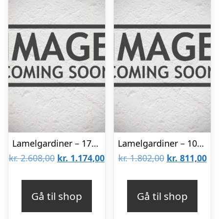
Lamelgardiner – 170×70 – Beige
Lamelgardiner – 100×60 – Beige
Den
Den
Den
De
kr.
2.608,00
kr.
1.174,00
kr.
1.802,00
kr.
811,00
oprindelige
aktuelle
oprindelige
akt
pris
pris
pris
pri
Gå til shop
Gå til shop
var:
er:
var:
er: