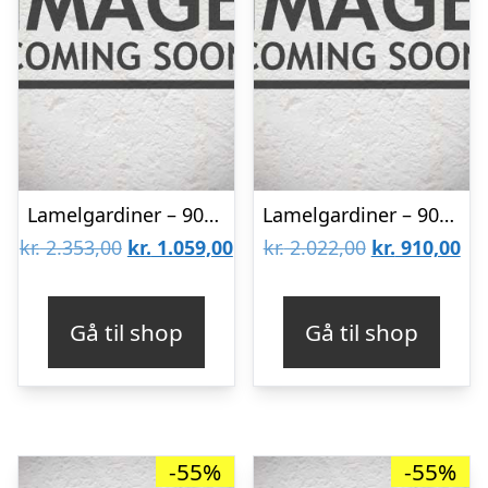
Lamelgardiner – 90×240 – Beige
Lamelgardiner – 90×130 – Beige
Den
Den
Den
De
kr.
2.353,00
kr.
1.059,00
kr.
2.022,00
kr.
910,00
oprindelige
aktuelle
oprindelige
akt
pris
pris
pris
pri
Gå til shop
Gå til shop
var:
er:
var:
er:
kr. 2.353,00.
kr. 1.059,00.
kr. 2.022,00.
kr.
-55%
-55%