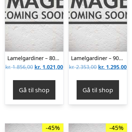
Lamelgardiner – 80×150 – Beige
Lamelgardiner – 90×240 – Beige
Den
Den
Den
D
kr.
1.856,00
kr.
1.021,00
kr.
2.353,00
kr.
1.295,00
oprindelige
aktuelle
oprindelige
ak
pris
pris
pris
pr
Gå til shop
Gå til shop
var:
er:
var:
er
kr. 1.856,00.
kr. 1.021,00.
kr. 2.353,00.
kr
-45%
-45%