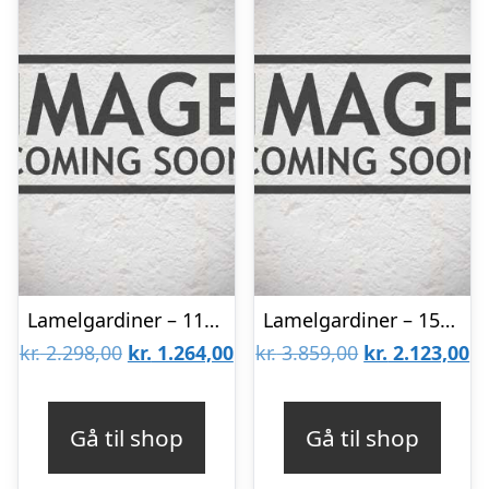
Lamelgardiner – 110×140 – Beige
Lamelgardiner – 150×300 – Beige
Den
Den
Den
D
kr.
2.298,00
kr.
1.264,00
kr.
3.859,00
kr.
2.123,00
oprindelige
aktuelle
oprindelige
ak
pris
pris
pris
pr
Gå til shop
Gå til shop
var:
er:
var:
er