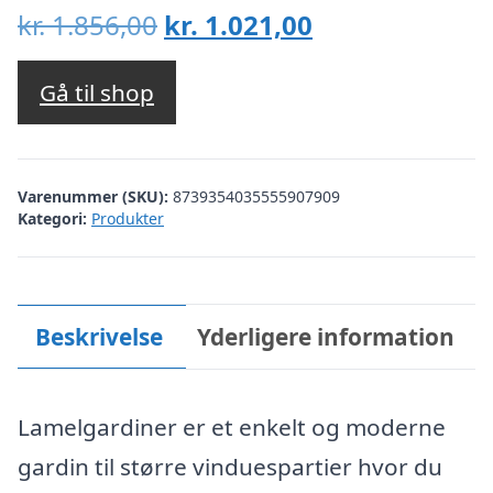
Den
Den
kr.
1.856,00
kr.
1.021,00
oprindelige
aktuelle
pris
pris
Gå til shop
var:
er:
kr. 1.856,00.
kr. 1.021,00.
Varenummer (SKU):
8739354035555907909
Kategori:
Produkter
Beskrivelse
Yderligere information
Lamelgardiner er et enkelt og moderne
gardin til større vinduespartier hvor du