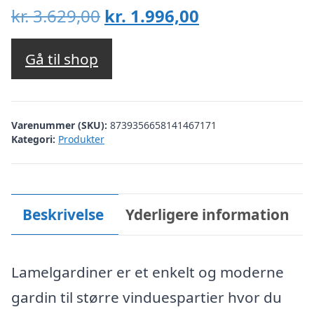
Den
Den
kr.
3.629,00
kr.
1.996,00
oprindelige
aktuelle
pris
pris
Gå til shop
var:
er:
kr. 3.629,00.
kr. 1.996,00.
Varenummer (SKU):
8739356658141467171
Kategori:
Produkter
Beskrivelse
Yderligere information
Lamelgardiner er et enkelt og moderne
gardin til større vinduespartier hvor du