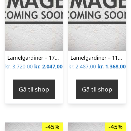
Lamelgardiner – 170×220 – Beige
Lamelgardiner – 110×170 – Beige
Den
Den
Den
D
kr.
3.720,00
kr.
2.047,00
kr.
2.487,00
kr.
1.368,00
oprindelige
aktuelle
oprindelige
ak
pris
pris
pris
pr
Gå til shop
Gå til shop
var:
er:
var:
er
kr. 3.720,00.
kr. 2.047,00.
kr. 2.487,00.
kr
-45%
-45%