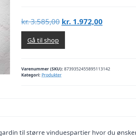
Den
Den
kr.
3.585,00
kr.
1.972,00
oprindelige
aktuelle
pris
pris
Gå til shop
var:
er:
kr. 3.585,00.
kr. 1.972,
Varenummer (SKU):
8739352455895113142
Kategori:
Produkter
rdin til større vinduespartier hvor du ønske