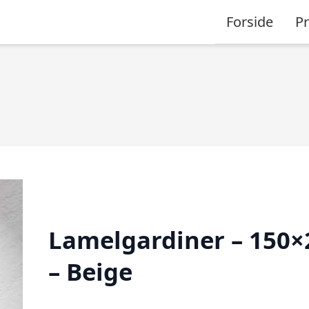
Forside
P
Lamelgardiner – 150×
– Beige