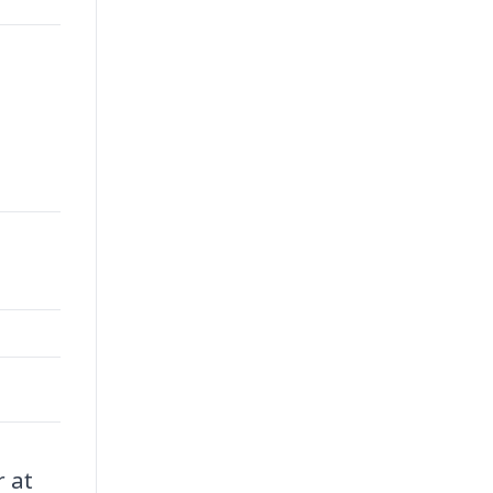
00.
r at