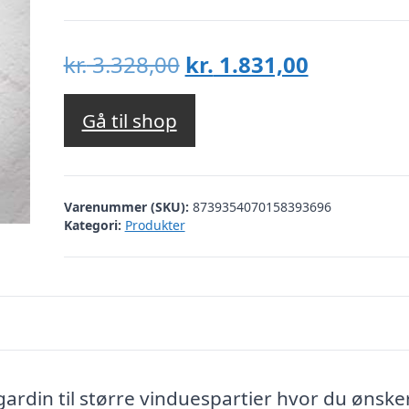
Den
Den
kr.
3.328,00
kr.
1.831,00
oprindelige
aktuelle
pris
pris
Gå til shop
var:
er:
kr. 3.328,00.
kr. 1.831,
Varenummer (SKU):
8739354070158393696
Kategori:
Produkter
rdin til større vinduespartier hvor du ønske