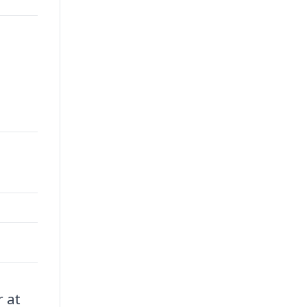
00.
r at