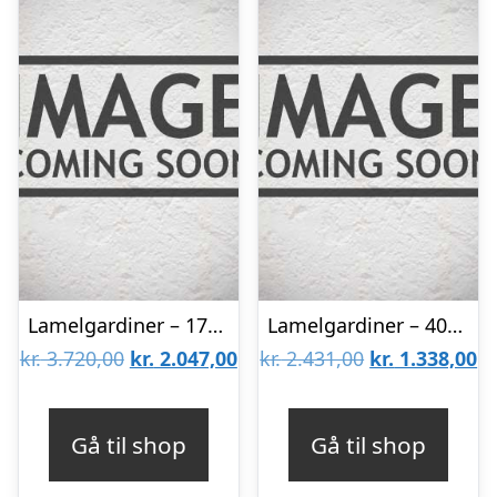
Lamelgardiner – 170×220 – Beige
Lamelgardiner – 40×300 – Beige
Den
Den
Den
D
kr.
3.720,00
kr.
2.047,00
kr.
2.431,00
kr.
1.338,00
oprindelige
aktuelle
oprindelige
ak
pris
pris
pris
pr
Gå til shop
Gå til shop
var:
er:
var:
er