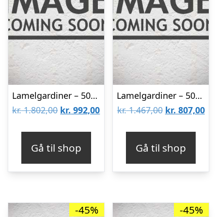
Lamelgardiner – 50×120 – Beige
Lamelgardiner – 50×80 – Beige
Den
Den
Den
De
kr.
1.802,00
kr.
992,00
kr.
1.467,00
kr.
807,00
oprindelige
aktuelle
oprindelige
akt
pris
pris
pris
pri
Gå til shop
Gå til shop
var:
er:
var:
er:
kr. 1.802,00.
kr. 992,00.
kr. 1.467,00.
kr.
-45%
-45%