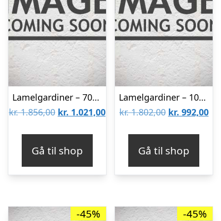
Lamelgardiner – 70×140 – Beige
Lamelgardiner – 100×60 – Beige
Den
Den
Den
De
kr.
1.856,00
kr.
1.021,00
kr.
1.802,00
kr.
992,00
oprindelige
aktuelle
oprindelige
akt
pris
pris
pris
pri
Gå til shop
Gå til shop
var:
er:
var:
er:
kr. 1.856,00.
kr. 1.021,00.
kr. 1.802,00.
kr.
-45%
-45%