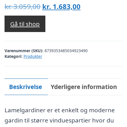
Den
Den
kr.
3.059,00
kr.
1.683,00
oprindelige
aktuelle
pris
pris
Gå til shop
var:
er:
kr. 3.059,00.
kr. 1.683,00.
Varenummer (SKU):
8739353485034923490
Kategori:
Produkter
Beskrivelse
Yderligere information
Lamelgardiner er et enkelt og moderne
gardin til større vinduespartier hvor du