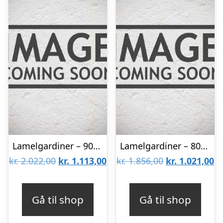
Lamelgardiner – 90×130 – Beige
Lamelgardiner – 80×150 – Beige
Den
Den
Den
D
kr.
2.022,00
kr.
1.113,00
kr.
1.856,00
kr.
1.021,00
oprindelige
aktuelle
oprindelige
ak
pris
pris
pris
pr
Gå til shop
Gå til shop
var:
er:
var:
er