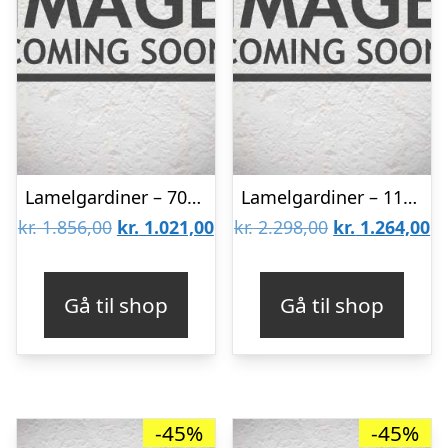
Lamelgardiner – 70×140 – Beige
Lamelgardiner – 110×140 – Beige
Den
Den
Den
D
kr.
1.856,00
kr.
1.021,00
kr.
2.298,00
kr.
1.264,00
oprindelige
aktuelle
oprindelige
ak
pris
pris
pris
pr
Gå til shop
Gå til shop
var:
er:
var:
er
kr. 1.856,00.
kr. 1.021,00.
kr. 2.298,00.
kr
-45%
-45%