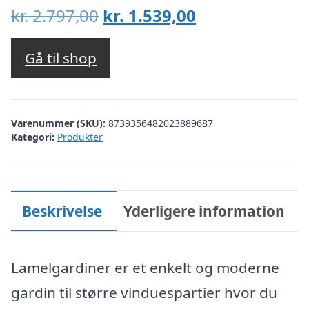
Den
Den
kr.
2.797,00
kr.
1.539,00
oprindelige
aktuelle
pris
pris
Gå til shop
var:
er:
kr. 2.797,00.
kr. 1.539,00.
Varenummer (SKU):
8739356482023889687
Kategori:
Produkter
Beskrivelse
Yderligere information
Lamelgardiner er et enkelt og moderne
gardin til større vinduespartier hvor du