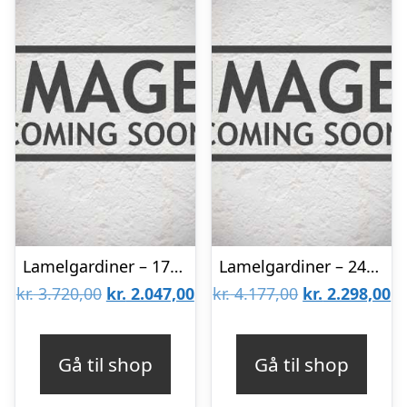
Lamelgardiner – 170×220 – Beige
Lamelgardiner – 240×170 – Beige
Den
Den
Den
D
kr.
3.720,00
kr.
2.047,00
kr.
4.177,00
kr.
2.298,00
oprindelige
aktuelle
oprindelige
ak
pris
pris
pris
pr
Gå til shop
Gå til shop
var:
er:
var:
er