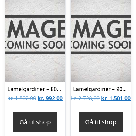
Lamelgardiner – 80×80 – Beige
Lamelgardiner – 90×300 – Beige
Den
Den
Den
D
kr.
1.802,00
kr.
992,00
kr.
2.728,00
kr.
1.501,00
oprindelige
aktuelle
oprindelige
ak
pris
pris
pris
pr
Gå til shop
Gå til shop
var:
er:
var:
er