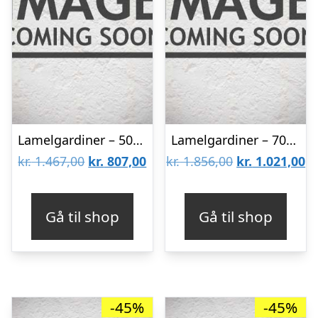
Lamelgardiner – 50×80 – Beige
Lamelgardiner – 70×140 – Beige
Den
Den
Den
D
kr.
1.467,00
kr.
807,00
kr.
1.856,00
kr.
1.021,00
oprindelige
aktuelle
oprindelige
ak
pris
pris
pris
pr
Gå til shop
Gå til shop
var:
er:
var:
er
kr. 1.467,00.
kr. 807,00.
kr. 1.856,00.
kr
-45%
-45%