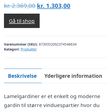
Den
Den
kr.
2.369,00
kr.
1.303,00
oprindelige
aktuelle
pris
pris
Gå til shop
var:
er:
kr. 2.369,00.
kr. 1.303,00.
Varenummer (SKU):
8739352092374548634
Kategori:
Produkter
Beskrivelse
Yderligere information
Lamelgardiner er et enkelt og moderne
gardin til større vinduespartier hvor du