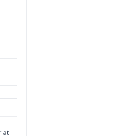
00.
r at