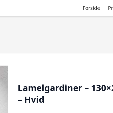
Forside
P
Lamelgardiner – 130×
– Hvid