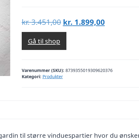
Den
Den
kr.
3.451,00
kr.
1.899,00
oprindelige
aktuelle
pris
pris
Gå til shop
var:
er:
kr. 3.451,00.
kr. 1.899,
Varenummer (SKU):
8739355019309620376
Kategori:
Produkter
rdin til større vinduespartier hvor du ønske