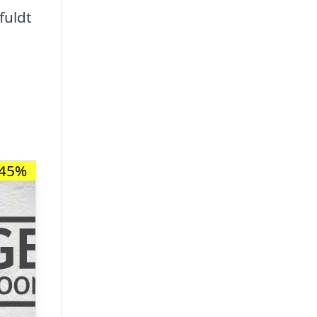
fuldt
-45%