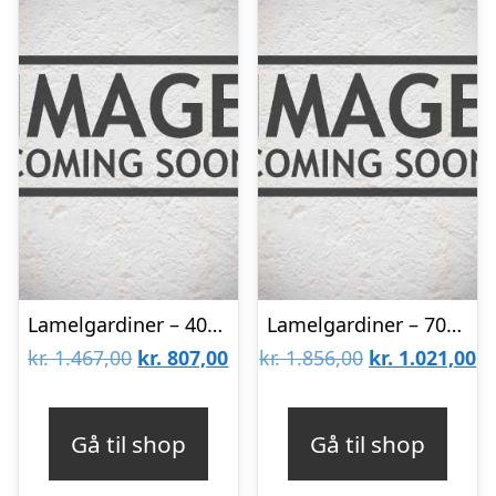
Lamelgardiner – 40×50 – Beige
Lamelgardiner – 70×140 – Beige
Den
Den
Den
D
kr.
1.467,00
kr.
807,00
kr.
1.856,00
kr.
1.021,00
oprindelige
aktuelle
oprindelige
ak
pris
pris
pris
pr
Gå til shop
Gå til shop
var:
er:
var:
er