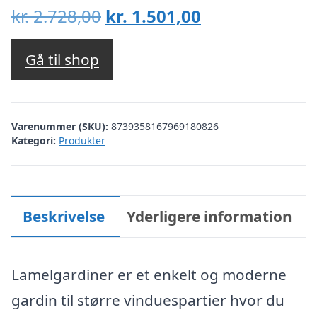
Den
Den
kr.
2.728,00
kr.
1.501,00
oprindelige
aktuelle
pris
pris
Gå til shop
var:
er:
kr. 2.728,00.
kr. 1.501,00.
Varenummer (SKU):
8739358167969180826
Kategori:
Produkter
Beskrivelse
Yderligere information
Lamelgardiner er et enkelt og moderne
gardin til større vinduespartier hvor du