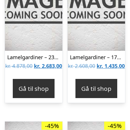
Lamelgardiner – 230×230 – Beige
Lamelgardiner – 170×70 – Beige
Den
Den
Den
D
kr.
4.878,00
kr.
2.683,00
kr.
2.608,00
kr.
1.435,00
oprindelige
aktuelle
oprindelige
ak
pris
pris
pris
pr
Gå til shop
Gå til shop
var:
er:
var:
er
kr. 4.878,00.
kr. 2.683,00.
kr. 2.608,00.
kr
-45%
-45%