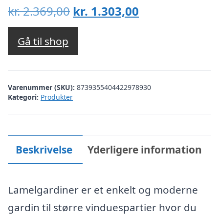
Den
Den
kr.
2.369,00
kr.
1.303,00
oprindelige
aktuelle
pris
pris
Gå til shop
var:
er:
kr. 2.369,00.
kr. 1.303,00.
Varenummer (SKU):
8739355404422978930
Kategori:
Produkter
Beskrivelse
Yderligere information
Lamelgardiner er et enkelt og moderne
gardin til større vinduespartier hvor du