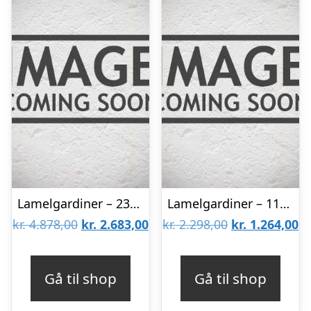
Lamelgardiner – 230×230 – Beige
Lamelgardiner – 110×140 – Beige
Den
Den
Den
D
kr.
4.878,00
kr.
2.683,00
kr.
2.298,00
kr.
1.264,00
oprindelige
aktuelle
oprindelige
ak
pris
pris
pris
pr
Gå til shop
Gå til shop
var:
er:
var:
er