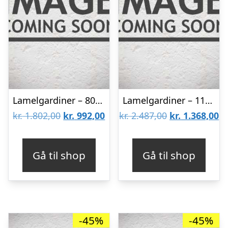
Lamelgardiner – 80×80 – Beige
Lamelgardiner – 110×170 – Beige
Den
Den
Den
D
kr.
1.802,00
kr.
992,00
kr.
2.487,00
kr.
1.368,00
oprindelige
aktuelle
oprindelige
ak
pris
pris
pris
pr
Gå til shop
Gå til shop
var:
er:
var:
er
kr. 1.802,00.
kr. 992,00.
kr. 2.487,00.
kr
-45%
-45%