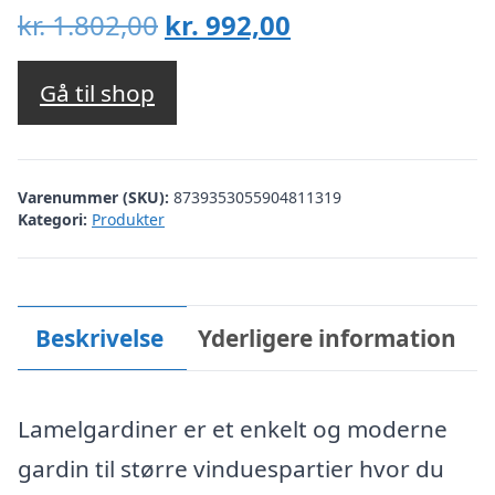
Den
Den
kr.
1.802,00
kr.
992,00
oprindelige
aktuelle
pris
pris
Gå til shop
var:
er:
kr. 1.802,00.
kr. 992,00.
Varenummer (SKU):
8739353055904811319
Kategori:
Produkter
Beskrivelse
Yderligere information
Lamelgardiner er et enkelt og moderne
gardin til større vinduespartier hvor du