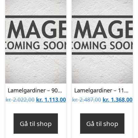
Lamelgardiner – 90×130 – Beige
Lamelgardiner – 110×170 – Beige
Den
Den
Den
D
kr.
2.022,00
kr.
1.113,00
kr.
2.487,00
kr.
1.368,00
oprindelige
aktuelle
oprindelige
ak
pris
pris
pris
pr
Gå til shop
Gå til shop
var:
er:
var:
er