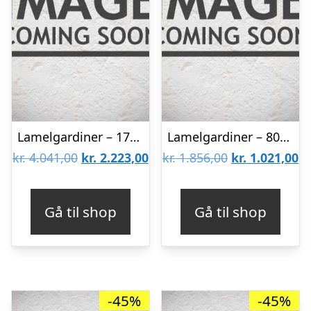
Lamelgardiner – 170×260 – Beige
Lamelgardiner – 80×150 – Beige
Den
Den
Den
D
kr.
4.041,00
kr.
2.223,00
kr.
1.856,00
kr.
1.021,00
oprindelige
aktuelle
oprindelige
ak
pris
pris
pris
pr
Gå til shop
Gå til shop
var:
er:
var:
er
kr. 4.041,00.
kr. 2.223,00.
kr. 1.856,00.
kr
-45%
-45%