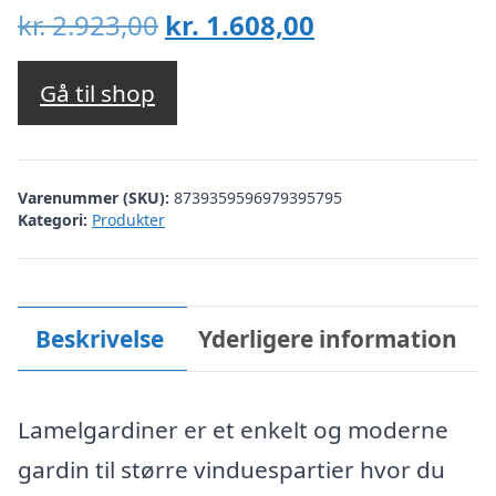
Den
Den
kr.
2.923,00
kr.
1.608,00
oprindelige
aktuelle
pris
pris
Gå til shop
var:
er:
kr. 2.923,00.
kr. 1.608,00.
Varenummer (SKU):
8739359596979395795
Kategori:
Produkter
Beskrivelse
Yderligere information
Lamelgardiner er et enkelt og moderne
gardin til større vinduespartier hvor du