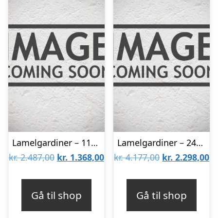
Lamelgardiner – 110×170 – Beige
Lamelgardiner – 240×170 – Beige
Den
Den
Den
D
kr.
2.487,00
kr.
1.368,00
kr.
4.177,00
kr.
2.298,00
oprindelige
aktuelle
oprindelige
ak
pris
pris
pris
pr
Gå til shop
Gå til shop
var:
er:
var:
er