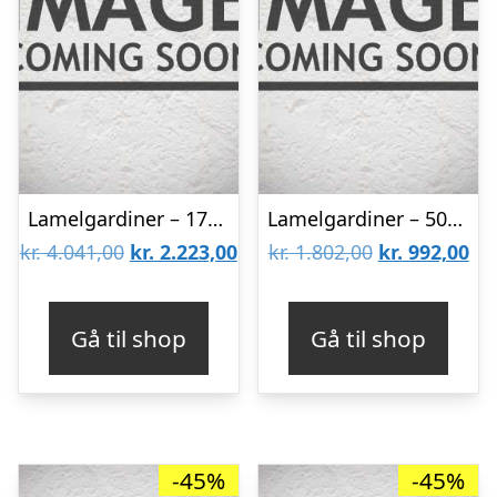
Lamelgardiner – 170×260 – Beige
Lamelgardiner – 50×120 – Beige
Den
Den
Den
De
kr.
4.041,00
kr.
2.223,00
kr.
1.802,00
kr.
992,00
oprindelige
aktuelle
oprindelige
akt
pris
pris
pris
pri
Gå til shop
Gå til shop
var:
er:
var:
er:
kr. 4.041,00.
kr. 2.223,00.
kr. 1.802,00.
kr.
-45%
-45%