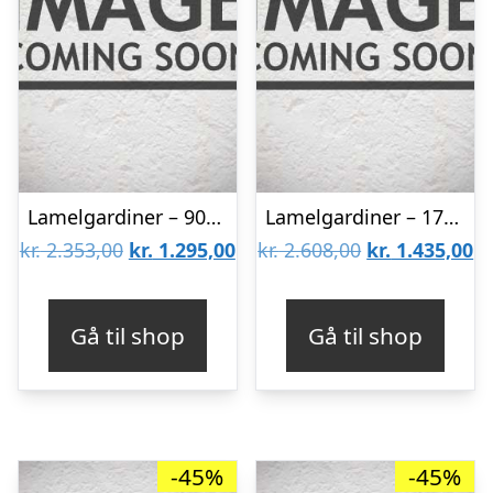
Lamelgardiner – 90×240 – Beige
Lamelgardiner – 170×70 – Beige
Den
Den
Den
D
kr.
2.353,00
kr.
1.295,00
kr.
2.608,00
kr.
1.435,00
oprindelige
aktuelle
oprindelige
ak
pris
pris
pris
pr
Gå til shop
Gå til shop
var:
er:
var:
er
kr. 2.353,00.
kr. 1.295,00.
kr. 2.608,00.
kr
-45%
-45%