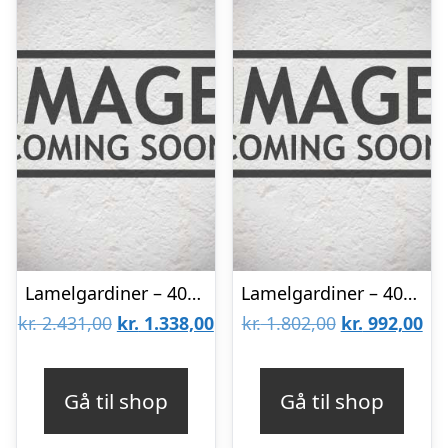
Lamelgardiner – 40×300 – Beige
Lamelgardiner – 40×90 – Beige
Den
Den
Den
De
kr.
2.431,00
kr.
1.338,00
kr.
1.802,00
kr.
992,00
oprindelige
aktuelle
oprindelige
akt
pris
pris
pris
pri
Gå til shop
Gå til shop
var:
er:
var:
er: