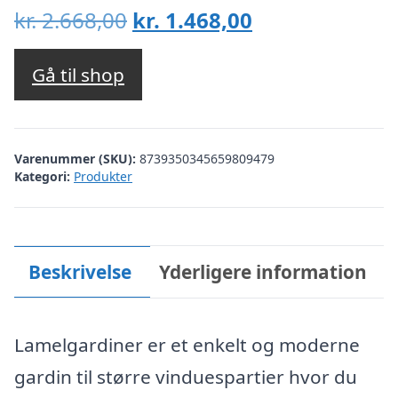
Den
Den
kr.
2.668,00
kr.
1.468,00
oprindelige
aktuelle
pris
pris
Gå til shop
var:
er:
kr. 2.668,00.
kr. 1.468,00.
Varenummer (SKU):
8739350345659809479
Kategori:
Produkter
Beskrivelse
Yderligere information
Lamelgardiner er et enkelt og moderne
gardin til større vinduespartier hvor du