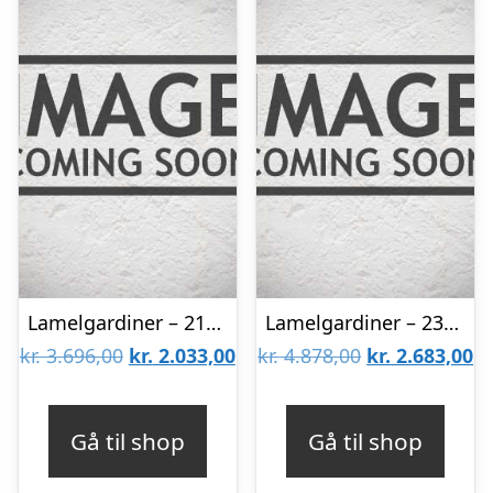
Lamelgardiner – 210×140 – Beige
Lamelgardiner – 230×230 – Beige
Den
Den
Den
D
kr.
3.696,00
kr.
2.033,00
kr.
4.878,00
kr.
2.683,00
oprindelige
aktuelle
oprindelige
ak
pris
pris
pris
pr
Gå til shop
Gå til shop
var:
er:
var:
er