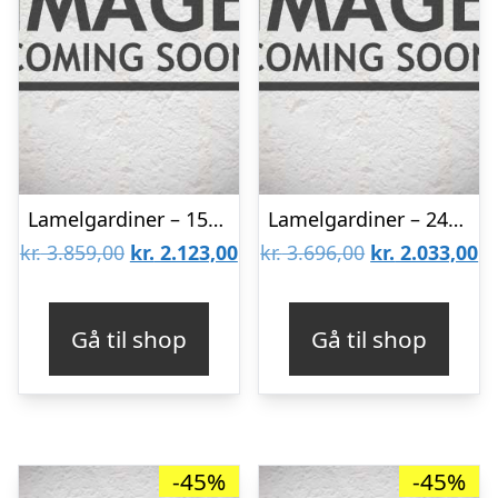
Lamelgardiner – 150×300 – Beige
Lamelgardiner – 240×120 – Beige
Den
Den
Den
D
kr.
3.859,00
kr.
2.123,00
kr.
3.696,00
kr.
2.033,00
oprindelige
aktuelle
oprindelige
ak
pris
pris
pris
pr
Gå til shop
Gå til shop
var:
er:
var:
er
kr. 3.859,00.
kr. 2.123,00.
kr. 3.696,00.
kr
-45%
-45%