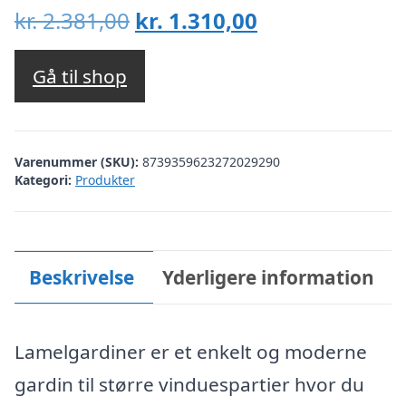
Den
Den
kr.
2.381,00
kr.
1.310,00
oprindelige
aktuelle
pris
pris
Gå til shop
var:
er:
kr. 2.381,00.
kr. 1.310,00.
Varenummer (SKU):
8739359623272029290
Kategori:
Produkter
Beskrivelse
Yderligere information
Lamelgardiner er et enkelt og moderne
gardin til større vinduespartier hvor du