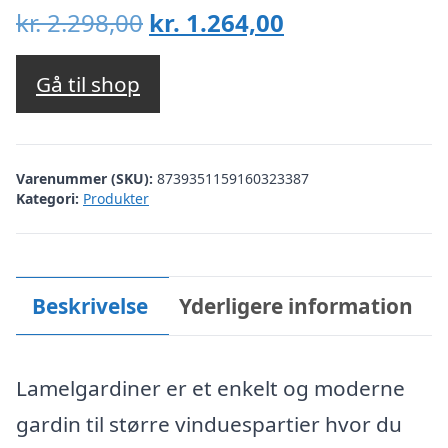
Den
Den
kr.
2.298,00
kr.
1.264,00
oprindelige
aktuelle
pris
pris
Gå til shop
var:
er:
kr. 2.298,00.
kr. 1.264,00.
Varenummer (SKU):
8739351159160323387
Kategori:
Produkter
Beskrivelse
Yderligere information
Lamelgardiner er et enkelt og moderne
gardin til større vinduespartier hvor du