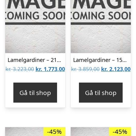
Lamelgardiner – 210×80 – Beige
Lamelgardiner – 150×300 – Beige
Den
Den
Den
D
kr.
3.223,00
kr.
1.773,00
kr.
3.859,00
kr.
2.123,00
oprindelige
aktuelle
oprindelige
ak
pris
pris
pris
pr
Gå til shop
Gå til shop
var:
er:
var:
er
kr. 3.223,00.
kr. 1.773,00.
kr. 3.859,00.
kr
-45%
-45%