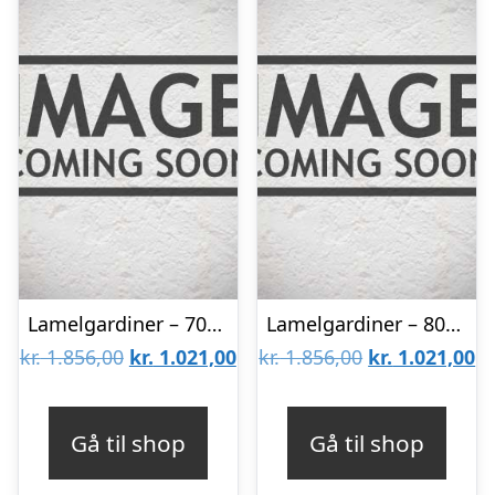
Lamelgardiner – 70×140 – Beige
Lamelgardiner – 80×150 – Beige
Den
Den
Den
D
kr.
1.856,00
kr.
1.021,00
kr.
1.856,00
kr.
1.021,00
oprindelige
aktuelle
oprindelige
ak
pris
pris
pris
pr
Gå til shop
Gå til shop
var:
er:
var:
er