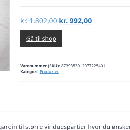
Den
Den
kr.
1.802,00
kr.
992,00
oprindelige
aktuelle
pris
pris
Gå til shop
var:
er:
kr. 1.802,00.
kr. 992,00.
Varenummer (SKU):
8739353012077225401
Kategori:
Produkter
rdin til større vinduespartier hvor du ønske