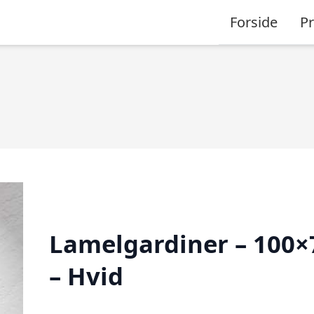
Forside
P
Lamelgardiner – 100×
– Hvid