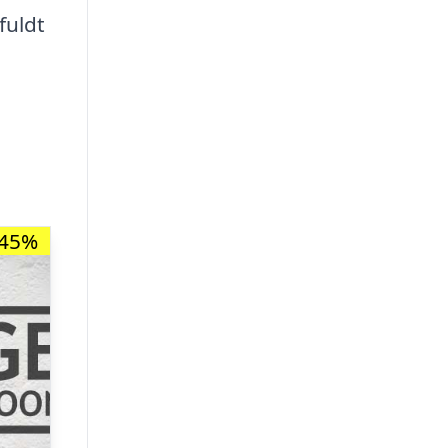
fuldt
-45%