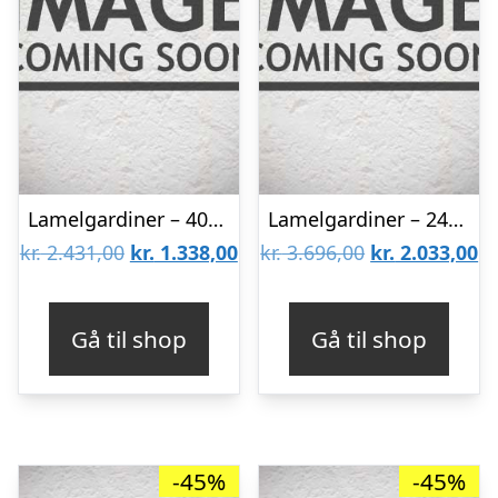
Lamelgardiner – 40×300 – Beige
Lamelgardiner – 240×120 – Beige
Den
Den
Den
D
kr.
2.431,00
kr.
1.338,00
kr.
3.696,00
kr.
2.033,00
oprindelige
aktuelle
oprindelige
ak
pris
pris
pris
pr
Gå til shop
Gå til shop
var:
er:
var:
er
kr. 2.431,00.
kr. 1.338,00.
kr. 3.696,00.
kr
-45%
-45%