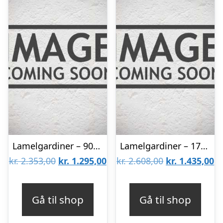
Lamelgardiner – 90×240 – Beige
Lamelgardiner – 170×70 – Beige
Den
Den
Den
D
kr.
2.353,00
kr.
1.295,00
kr.
2.608,00
kr.
1.435,00
oprindelige
aktuelle
oprindelige
ak
pris
pris
pris
pr
Gå til shop
Gå til shop
var:
er:
var:
er