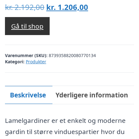
Den
Den
kr.
2.192,00
kr.
1.206,00
oprindelige
aktuelle
pris
pris
Gå til shop
var:
er:
kr. 2.192,00.
kr. 1.206,00.
Varenummer (SKU):
8739358820080770134
Kategori:
Produkter
Beskrivelse
Yderligere information
Lamelgardiner er et enkelt og moderne
gardin til større vinduespartier hvor du